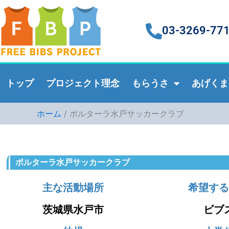
内
容
03-3269-77
を
ス
キ
ッ
トップ
プロジェクト理念
もらうさ
あげくま
プ
ホーム
ポルターラ水戸サッカークラブ
ポルターラ水戸サッカークラブ
主な活動場所
希望する
茨城県水戸市
ビブ