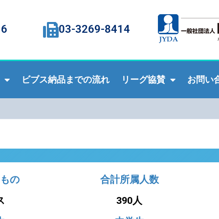
16
03-3269-8414
ビブス納品までの流れ
リーグ協賛
お問い
もの
合計所属人数
ス
390人