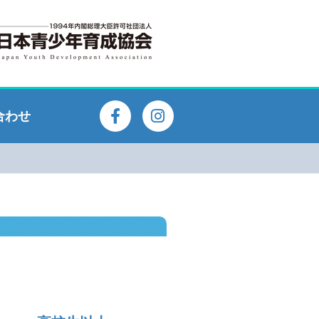
F
I
合わせ
a
n
c
s
e
t
b
a
o
g
o
r
k
a
-
m
f