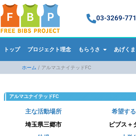
内
容
03-3269-77
を
ス
キ
ッ
トップ
プロジェクト理念
もらうさ
あげくま
プ
ホーム
アルマユナイテッドFC
アルマユナイテッドFC
主な活動場所
希望する
埼玉県三郷市
ビブス＋