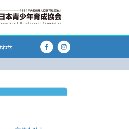
F
I
合わせ
a
n
c
s
e
t
b
a
o
g
o
r
k
a
-
m
f